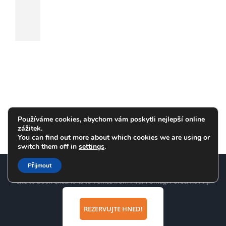
Používáme cookies, abychom vám poskytli nejlepší online
zážitek.
You can find out more about which cookies we are using or
switch them off in
settings
.
Přijmout
Copyright
2026 TOP Line d.o.o. Portorož www.venice.si is a web
site to book excurions to Venice from Piran, Umag, Poreč, Rovinj,
Pula
REZERVUJTE HNED!
Facebook
X
Instagram
Pinterest