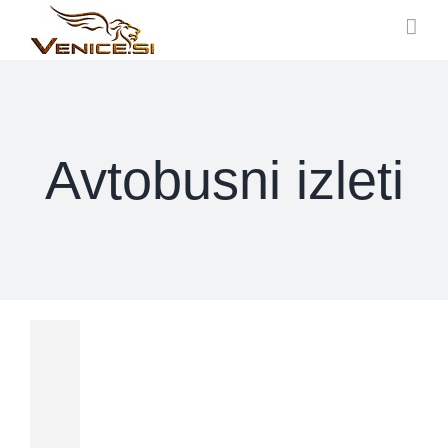
Přeskočit
na
obsah
Avtobusni izleti